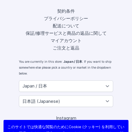
契約条件
プライバシーポリシー
配送について
保証/修理サービスと商品の返品に関して
マイアカウント
ご注文と返品
You are currently in this store:
Japan / 日本
. If you want to ship
somewhere else please pick a country or market in the dropdown
below.
Instagram
Facebook
このサイトでは快適な閲覧のためにCookie (クッキー) を利用してい