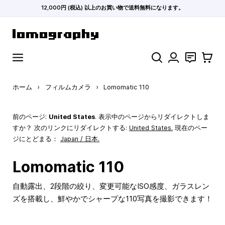
12,000円 (税込) 以上のお買い物で送料無料になります。
コンテンツにスキップ
検索
お問い合わ
カート
ホーム
›
フィルムカメラ
›
Lomomatic 110
前のページ:
United States
. 表示中のページからリダイレクトしま
すか？ 次のリンクにリダイレクトする:
United States
.
現在のペー
ジにとどまる：
Japan / 日本.
Lomomatic 110
自動露出、2段階の絞り、変更可能なISO感度、ガラスレン
ズを搭載し、鮮やかでシャープな110写真を撮影できます！