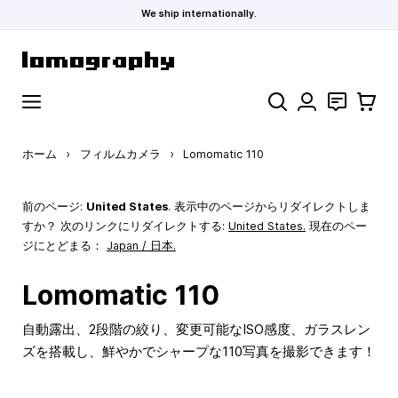
We ship internationally.
コンテンツにスキップ
検索
お問い合わ
カート
ホーム
›
フィルムカメラ
›
Lomomatic 110
前のページ:
United States
. 表示中のページからリダイレクトしま
すか？ 次のリンクにリダイレクトする:
United States
.
現在のペー
ジにとどまる：
Japan / 日本.
Lomomatic 110
自動露出、2段階の絞り、変更可能なISO感度、ガラスレン
ズを搭載し、鮮やかでシャープな110写真を撮影できます！