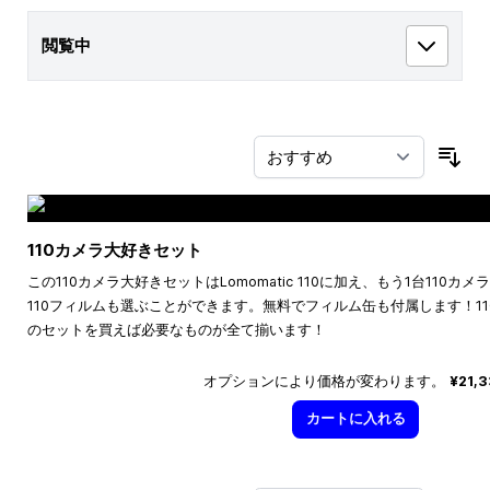
閲覧中
並
110カメラ大好きセット
この110カメラ大好きセットはLomomatic 110に加え、もう1台110
110フィルムも選ぶことができます。無料でフィルム缶も付属します！1
のセットを買えば必要なものが全て揃います！
オプションにより価格が変わります。
¥21,
カートに入れる