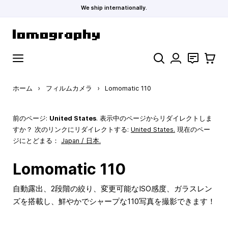
We ship internationally.
コンテンツにスキップ
検索
お問い合わ
カート
ホーム
›
フィルムカメラ
›
Lomomatic 110
前のページ:
United States
. 表示中のページからリダイレクトしま
すか？ 次のリンクにリダイレクトする:
United States
.
現在のペー
ジにとどまる：
Japan / 日本.
Lomomatic 110
自動露出、2段階の絞り、変更可能なISO感度、ガラスレン
ズを搭載し、鮮やかでシャープな110写真を撮影できます！