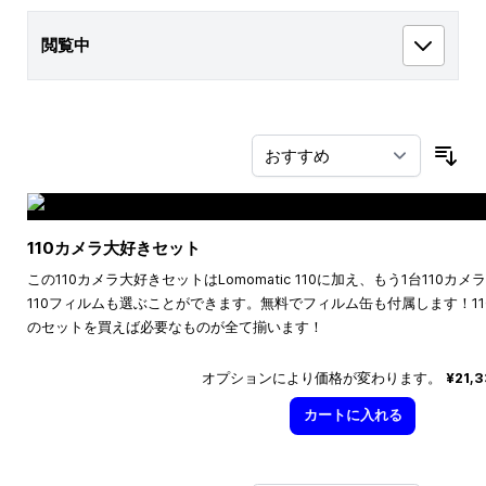
閲覧中
並
110カメラ大好きセット
この110カメラ大好きセットはLomomatic 110に加え、もう1台110
110フィルムも選ぶことができます。無料でフィルム缶も付属します！1
のセットを買えば必要なものが全て揃います！
オプションにより価格が変わります。
¥21,
カートに入れる