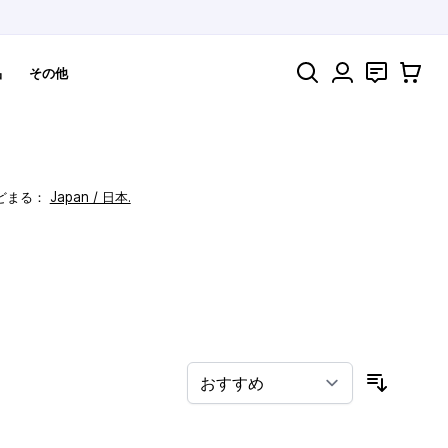
検索
お問い合わ
カート
品
その他
どまる：
Japan / 日本.
！
並び順