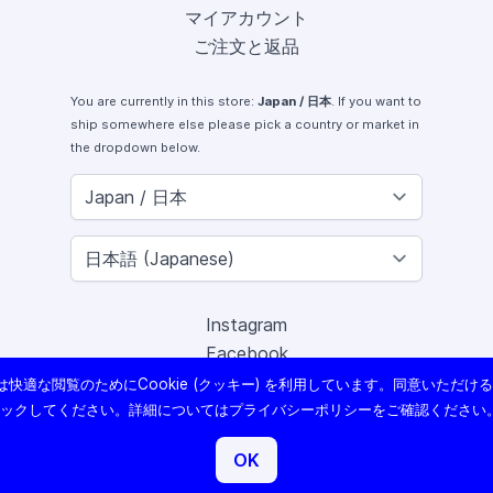
マイアカウント
ご注文と返品
You are currently in this store:
Japan / 日本
. If you want to
ship somewhere else please pick a country or market in
the dropdown below.
Instagram
Facebook
X (Twitter)
快適な閲覧のためにCookie (クッキー) を利用しています。同意いただけ
Youtube
リックしてください。詳細については
プライバシーポリシー
をご確認ください
Lomography
OK