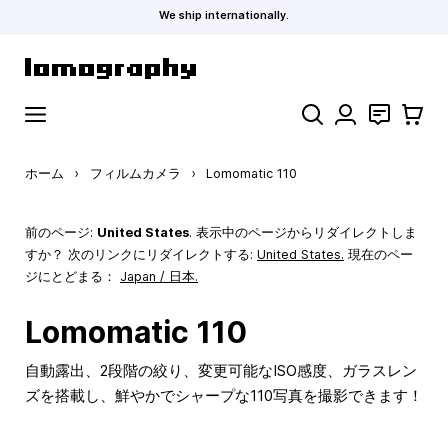
We ship internationally.
コンテンツにスキップ
検索
お問い合わ
カート
ホーム
›
フィルムカメラ
›
Lomomatic 110
前のページ:
United States
. 表示中のページからリダイレクトしま
すか？ 次のリンクにリダイレクトする:
United States
.
現在のペー
ジにとどまる：
Japan / 日本.
Lomomatic 110
自動露出、2段階の絞り、変更可能なISO感度、ガラスレン
ズを搭載し、鮮やかでシャープな110写真を撮影できます！