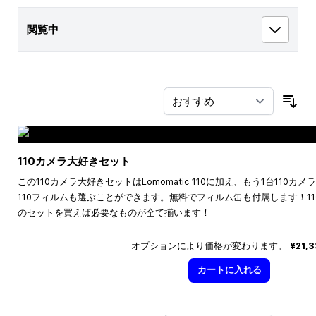
閲覧中
並
110カメラ大好きセット
この110カメラ大好きセットはLomomatic 110に加え、もう1台110
110フィルムも選ぶことができます。無料でフィルム缶も付属します！1
のセットを買えば必要なものが全て揃います！
オプションにより価格が変わります。
¥21,
カートに入れる