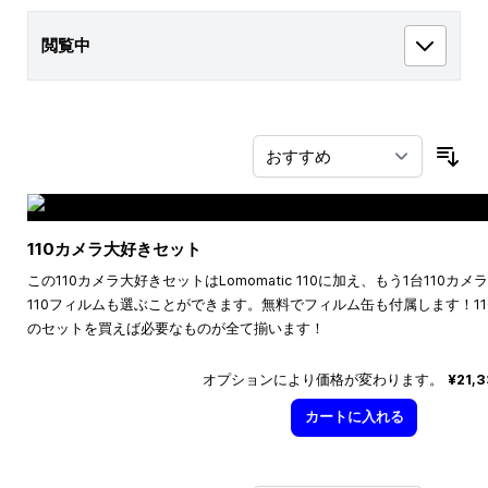
閲覧中
並
110カメラ大好きセット
この110カメラ大好きセットはLomomatic 110に加え、もう1台110
110フィルムも選ぶことができます。無料でフィルム缶も付属します！1
のセットを買えば必要なものが全て揃います！
オプションにより価格が変わります。
¥21,
カートに入れる