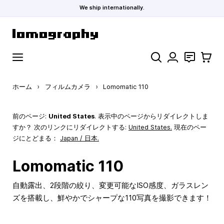
We ship internationally.
コンテンツにスキップ
検索
お問い合わ
カート
ホーム
›
フィルムカメラ
›
Lomomatic 110
前のページ:
United States
. 表示中のページからリダイレクトしま
すか？ 次のリンクにリダイレクトする:
United States
.
現在のペー
ジにとどまる：
Japan / 日本.
Lomomatic 110
自動露出、2段階の絞り、変更可能なISO感度、ガラスレン
ズを搭載し、鮮やかでシャープな110写真を撮影できます！