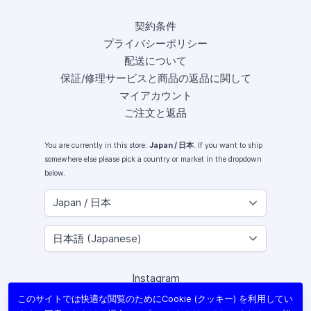
契約条件
プライバシーポリシー
配送について
保証/修理サービスと商品の返品に関して
マイアカウント
ご注文と返品
You are currently in this store:
Japan / 日本
. If you want to ship
somewhere else please pick a country or market in the dropdown
below.
Instagram
Facebook
このサイトでは快適な閲覧のためにCookie (クッキー) を利用してい