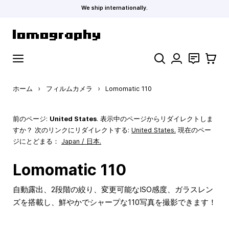
We ship internationally.
コンテンツにスキップ
検索
お問い合わ
カート
ホーム
›
フィルムカメラ
›
Lomomatic 110
前のページ:
United States
. 表示中のページからリダイレクトしま
すか？ 次のリンクにリダイレクトする:
United States
.
現在のペー
ジにとどまる：
Japan / 日本.
Lomomatic 110
自動露出、2段階の絞り、変更可能なISO感度、ガラスレン
ズを搭載し、鮮やかでシャープな110写真を撮影できます！