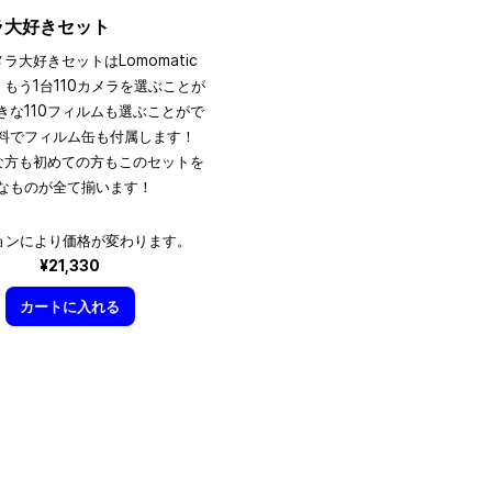
メラ大好きセット
メラ大好きセットはLomomatic
、もう1台110カメラを選ぶことが
きな110フィルムも選ぶことがで
料でフィルム缶も付属します！
きな方も初めての方もこのセットを
なものが全て揃います！
ョンにより価格が変わります。
¥21,330
カートに入れる