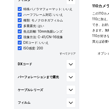
110カ
特殊パノラマフォーマット: いいえ
この110カ
ハーフフレーム対応: いいえ
110に加え
種類: モノクロネガフィルム
でき、お好
多重露光: はい
きます。無
焦点距離: 10mm魚眼レンズ
110が好
現像方法: C-41/CN-16現像
買えば必要
DXコード: いいえ
ISO感度: 200
オプシ
すべてクリア
DXコード
パーフォレーションまで露光
ケーブルレリーズ
フィルム