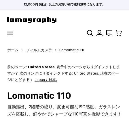
12,000円 (税込) 以上のお買い物で送料無料になります。
コンテンツにスキップ
検索
お問い合わ
カート
ホーム
›
フィルムカメラ
›
Lomomatic 110
前のページ:
United States
. 表示中のページからリダイレクトしま
すか？ 次のリンクにリダイレクトする:
United States
.
現在のペー
ジにとどまる：
Japan / 日本.
Lomomatic 110
自動露出、2段階の絞り、変更可能なISO感度、ガラスレン
ズを搭載し、鮮やかでシャープな110写真を撮影できます！