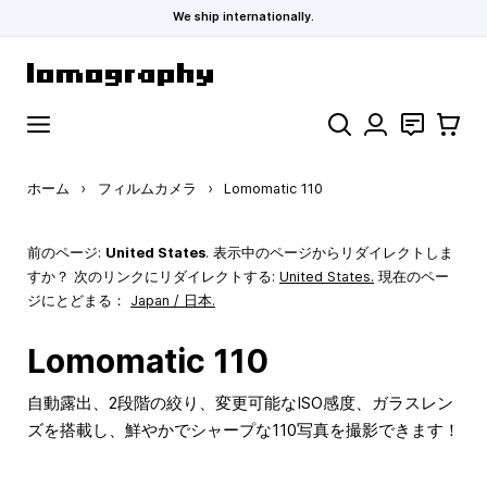
We ship internationally.
コンテンツにスキップ
検索
お問い合わ
カート
ホーム
›
フィルムカメラ
›
Lomomatic 110
前のページ:
United States
. 表示中のページからリダイレクトしま
すか？ 次のリンクにリダイレクトする:
United States
.
現在のペー
ジにとどまる：
Japan / 日本.
Lomomatic 110
自動露出、2段階の絞り、変更可能なISO感度、ガラスレン
ズを搭載し、鮮やかでシャープな110写真を撮影できます！