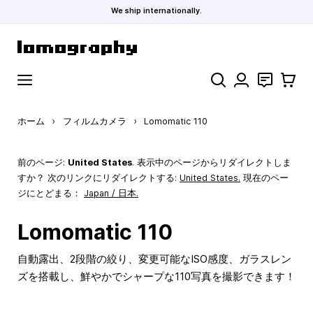
We ship internationally.
コンテンツにスキップ
検索
お問い合わ
カート
ホーム
›
フィルムカメラ
›
Lomomatic 110
前のページ:
United States
. 表示中のページからリダイレクトしま
すか？ 次のリンクにリダイレクトする:
United States
.
現在のペー
ジにとどまる：
Japan / 日本.
Lomomatic 110
自動露出、2段階の絞り、変更可能なISO感度、ガラスレン
ズを搭載し、鮮やかでシャープな110写真を撮影できます！