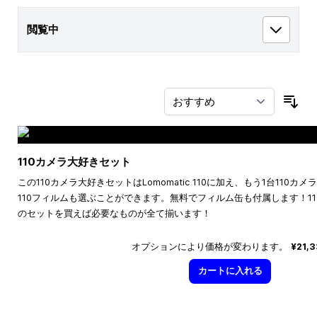
閲覧中
並
110カメラ大好きセット
この110カメラ大好きセットはLomomatic 110に加え、もう1台110
110フィルムも選ぶことができます。無料でフィルム缶も付属します！1
のセットを買えば必要なものが全て揃います！
オプションにより価格が変わります。
¥21,
カートに入れる