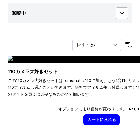
閲覧中
並
110カメラ大好きセット
この110カメラ大好きセットはLomomatic 110に加え、もう1台110
110フィルムも選ぶことができます。無料でフィルム缶も付属します！1
のセットを買えば必要なものが全て揃います！
オプションにより価格が変わります。
¥21,
カートに入れる