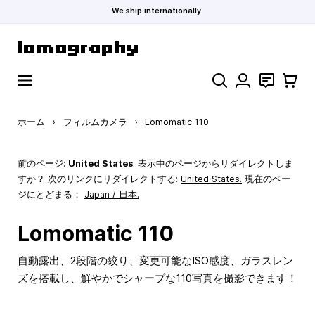
We ship internationally.
コンテンツにスキップ
検索
お問い合わ
カート
ホーム
›
フィルムカメラ
›
Lomomatic 110
前のページ:
United States
. 表示中のページからリダイレクトしま
すか？ 次のリンクにリダイレクトする:
United States
.
現在のペー
ジにとどまる：
Japan / 日本.
Lomomatic 110
自動露出、2段階の絞り、変更可能なISO感度、ガラスレン
ズを搭載し、鮮やかでシャープな110写真を撮影できます！