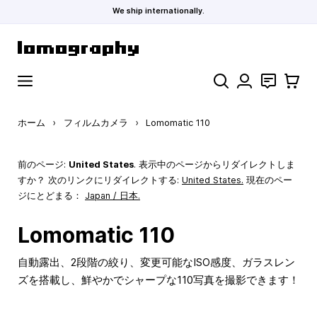
We ship internationally.
コンテンツにスキップ
検索
お問い合わ
カート
ホーム
›
フィルムカメラ
›
Lomomatic 110
前のページ:
United States
. 表示中のページからリダイレクトしま
すか？ 次のリンクにリダイレクトする:
United States
.
現在のペー
ジにとどまる：
Japan / 日本.
Lomomatic 110
自動露出、2段階の絞り、変更可能なISO感度、ガラスレン
ズを搭載し、鮮やかでシャープな110写真を撮影できます！