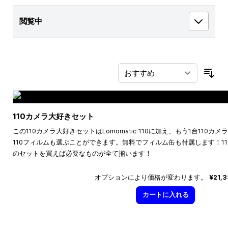
閲覧中
並
110カメラ大好きセット
この110カメラ大好きセットはLomomatic 110に加え、もう1台110
110フィルムも選ぶことができます。無料でフィルム缶も付属します！1
のセットを買えば必要なものが全て揃います！
オプションにより価格が変わります。
¥21,
カートに入れる