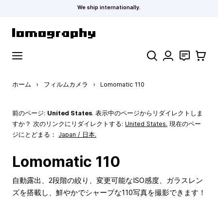
We ship internationally.
コンテンツにスキップ
検索
お問い合わ
カート
ホーム
›
フィルムカメラ
›
Lomomatic 110
前のページ:
United States
. 表示中のページからリダイレクトしま
すか？ 次のリンクにリダイレクトする:
United States
.
現在のペー
ジにとどまる：
Japan / 日本.
Lomomatic 110
自動露出、2段階の絞り、変更可能なISO感度、ガラスレン
ズを搭載し、鮮やかでシャープな110写真を撮影できます！