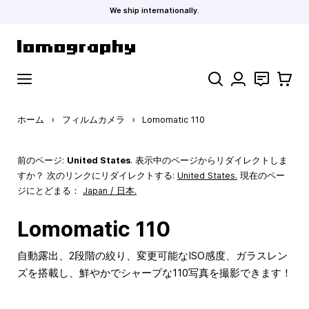
We ship internationally.
コンテンツにスキップ
検索
お問い合わ
カート
ホーム
›
フィルムカメラ
›
Lomomatic 110
前のページ:
United States
. 表示中のページからリダイレクトしま
すか？ 次のリンクにリダイレクトする:
United States
.
現在のペー
ジにとどまる：
Japan / 日本.
Lomomatic 110
自動露出、2段階の絞り、変更可能なISO感度、ガラスレン
ズを搭載し、鮮やかでシャープな110写真を撮影できます！