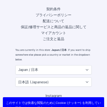
契約条件
プライバシーポリシー
配送について
保証/修理サービスと商品の返品に関して
マイアカウント
ご注文と返品
You are currently in this store:
Japan / 日本
. If you want to ship
somewhere else please pick a country or market in the dropdown
below.
Instagram
Facebook
このサイトでは快適な閲覧のためにCookie (クッキー) を利用してい