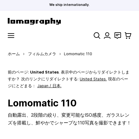
We ship internationally.
コンテンツにスキップ
検索
お問い合わ
カート
ホーム
›
フィルムカメラ
›
Lomomatic 110
前のページ:
United States
. 表示中のページからリダイレクトしま
すか？ 次のリンクにリダイレクトする:
United States
.
現在のペー
ジにとどまる：
Japan / 日本.
Lomomatic 110
自動露出、2段階の絞り、変更可能なISO感度、ガラスレン
ズを搭載し、鮮やかでシャープな110写真を撮影できます！