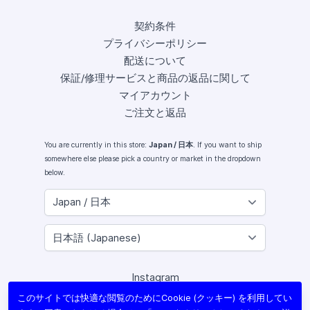
契約条件
プライバシーポリシー
配送について
保証/修理サービスと商品の返品に関して
マイアカウント
ご注文と返品
You are currently in this store:
Japan / 日本
. If you want to ship
somewhere else please pick a country or market in the dropdown
below.
Instagram
Facebook
このサイトでは快適な閲覧のためにCookie (クッキー) を利用してい