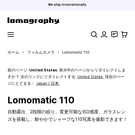
We ship internationally.
コンテンツにスキップ
検索
お問い合わ
カート
ホーム
›
フィルムカメラ
›
Lomomatic 110
前のページ:
United States
. 表示中のページからリダイレクトしま
すか？ 次のリンクにリダイレクトする:
United States
.
現在のペー
ジにとどまる：
Japan / 日本.
Lomomatic 110
自動露出、2段階の絞り、変更可能なISO感度、ガラスレン
ズを搭載し、鮮やかでシャープな110写真を撮影できます！