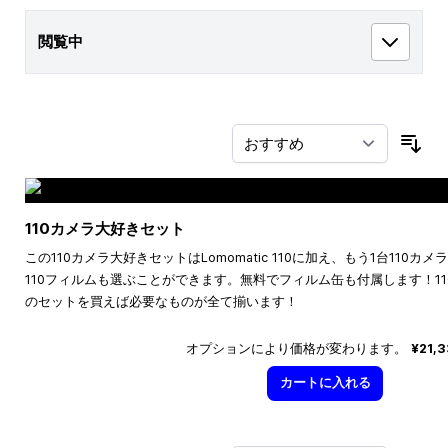
閲覧中
並
110カメラ大好きセット
この110カメラ大好きセットはLomomatic 110に加え、もう1台110
110フィルムも選ぶことができます。無料でフィルム缶も付属します！1
のセットを買えば必要なものが全て揃います！
オプションにより価格が変わります。
¥21,
カートに入れる