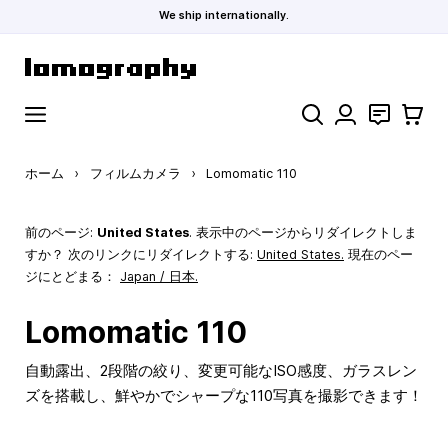
We ship internationally.
コンテンツにスキップ
検索
お問い合わ
カート
ホーム
›
フィルムカメラ
›
Lomomatic 110
前のページ:
United States
. 表示中のページからリダイレクトしま
すか？ 次のリンクにリダイレクトする:
United States
.
現在のペー
ジにとどまる：
Japan / 日本.
Lomomatic 110
自動露出、2段階の絞り、変更可能なISO感度、ガラスレン
ズを搭載し、鮮やかでシャープな110写真を撮影できます！