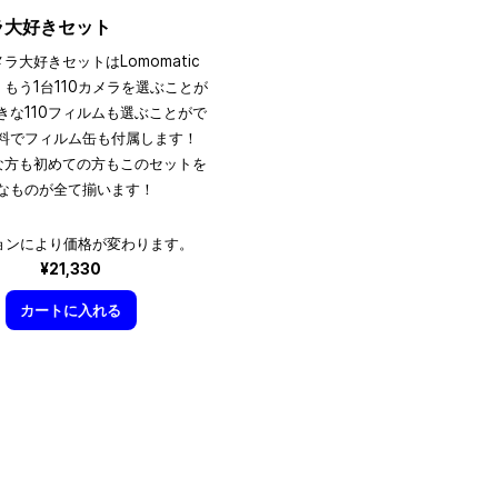
メラ大好きセット
メラ大好きセットはLomomatic
、もう1台110カメラを選ぶことが
きな110フィルムも選ぶことがで
料でフィルム缶も付属します！
きな方も初めての方もこのセットを
なものが全て揃います！
ョンにより価格が変わります。
¥21,330
カートに入れる