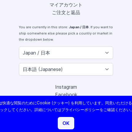
マイアカウント
ご注文と返品
You are currently in this store:
Japan / 日本
. If you want to
ship somewhere else please pick a country or market in
the dropdown below.
Instagram
Facebook
X (Twitter)
快適な閲覧のためにCookie (クッキー) を利用しています。同意いただけ
Youtube
リックしてください。詳細については
プライバシーポリシー
をご確認ください
Lomography
OK