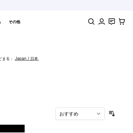
検索
お問い合わ
カート
品
その他
どまる：
Japan / 日本.
！
並び順