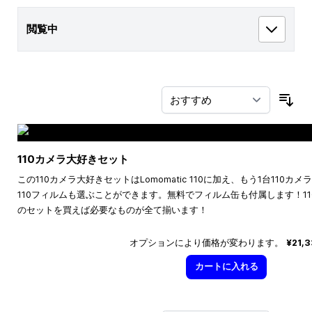
閲覧中
並
110カメラ大好きセット
この110カメラ大好きセットはLomomatic 110に加え、もう1台110
110フィルムも選ぶことができます。無料でフィルム缶も付属します！1
のセットを買えば必要なものが全て揃います！
オプションにより価格が変わります。
¥21,
カートに入れる