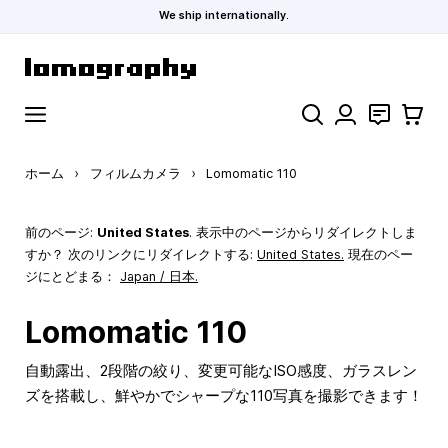
We ship internationally.
コンテンツにスキップ
検索
お問い合わ
カート
ホーム
›
フィルムカメラ
›
Lomomatic 110
前のページ:
United States
. 表示中のページからリダイレクトしま
すか？ 次のリンクにリダイレクトする:
United States
.
現在のペー
ジにとどまる：
Japan / 日本.
Lomomatic 110
自動露出、2段階の絞り、変更可能なISO感度、ガラスレン
ズを搭載し、鮮やかでシャープな110写真を撮影できます！