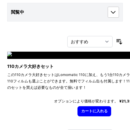
閲覧中
並
110カメラ大好きセット
この110カメラ大好きセットはLomomatic 110に加え、もう1台110
110フィルムも選ぶことができます。無料でフィルム缶も付属します！1
のセットを買えば必要なものが全て揃います！
オプションにより価格が変わります。
¥21,
カートに入れる