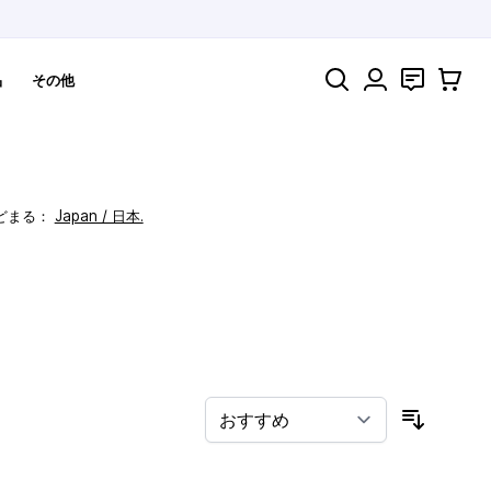
検索
お問い合わ
カート
品
その他
どまる：
Japan / 日本.
！
並び順