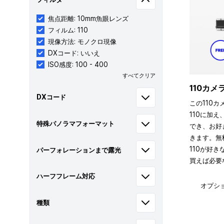
焦点距離: 10mm魚眼レンズ
フィルム: 110
現像方法: モノクロ現像
DXコード: いいえ
ISO感度: 100 - 400
すべてクリア
110カ
DXコード
この110カ
110に加え
特殊パノラマフォーマット
でき、お好
きます。無
110が好
パーフォレーションまで露光
買えば必要
ハーフフレーム対応
オプシ
種類