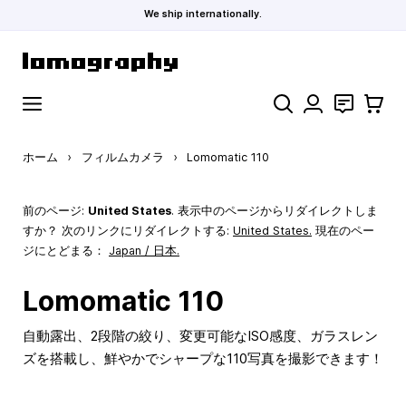
We ship internationally.
コンテンツにスキップ
検索
お問い合わ
カート
ホーム
›
フィルムカメラ
›
Lomomatic 110
前のページ:
United States
. 表示中のページからリダイレクトしま
すか？ 次のリンクにリダイレクトする:
United States
.
現在のペー
ジにとどまる：
Japan / 日本.
Lomomatic 110
自動露出、2段階の絞り、変更可能なISO感度、ガラスレン
ズを搭載し、鮮やかでシャープな110写真を撮影できます！