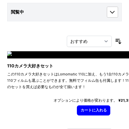
閲覧中
並
110カメラ大好きセット
この110カメラ大好きセットはLomomatic 110に加え、もう1台110
110フィルムも選ぶことができます。無料でフィルム缶も付属します！1
のセットを買えば必要なものが全て揃います！
オプションにより価格が変わります。
¥21,
カートに入れる