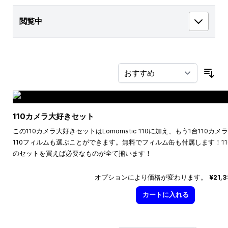
閲覧中
並
110カメラ大好きセット
この110カメラ大好きセットはLomomatic 110に加え、もう1台110
110フィルムも選ぶことができます。無料でフィルム缶も付属します！1
のセットを買えば必要なものが全て揃います！
オプションにより価格が変わります。
¥21,
カートに入れる