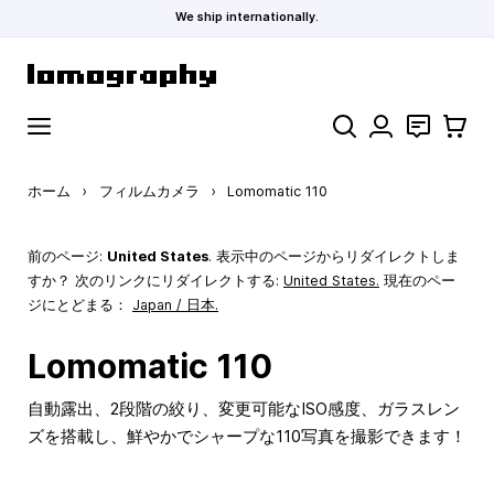
We ship internationally.
コンテンツにスキップ
検索
お問い合わ
カート
ホーム
›
フィルムカメラ
›
Lomomatic 110
前のページ:
United States
. 表示中のページからリダイレクトしま
すか？ 次のリンクにリダイレクトする:
United States
.
現在のペー
ジにとどまる：
Japan / 日本.
Lomomatic 110
自動露出、2段階の絞り、変更可能なISO感度、ガラスレン
ズを搭載し、鮮やかでシャープな110写真を撮影できます！