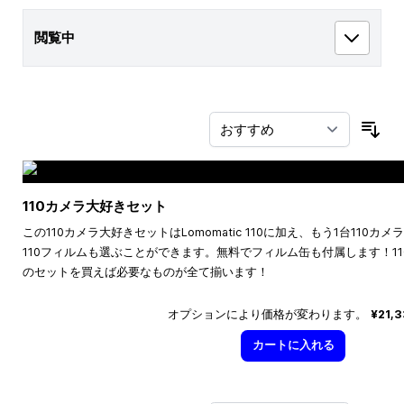
閲覧中
並
110カメラ大好きセット
この110カメラ大好きセットはLomomatic 110に加え、もう1台110
110フィルムも選ぶことができます。無料でフィルム缶も付属します！1
のセットを買えば必要なものが全て揃います！
オプションにより価格が変わります。
¥21,
カートに入れる