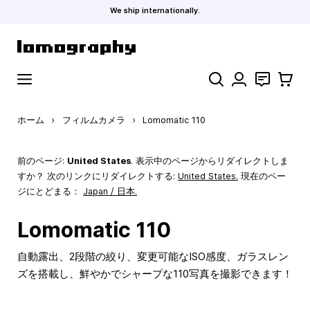
We ship internationally.
コンテンツにスキップ
検索
お問い合わ
カート
ホーム
›
フィルムカメラ
›
Lomomatic 110
前のページ:
United States
. 表示中のページからリダイレクトしま
すか？ 次のリンクにリダイレクトする:
United States
.
現在のペー
ジにとどまる：
Japan / 日本.
Lomomatic 110
自動露出、2段階の絞り、変更可能なISO感度、ガラスレン
ズを搭載し、鮮やかでシャープな110写真を撮影できます！