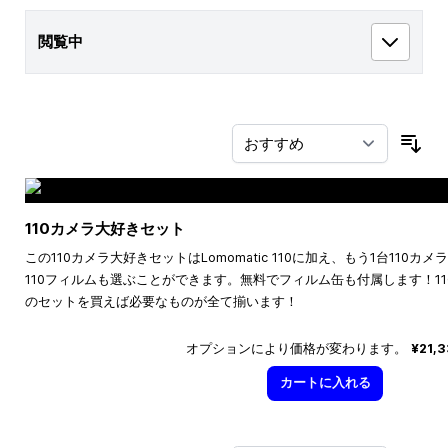
閲覧中
並
110カメラ大好きセット
この110カメラ大好きセットはLomomatic 110に加え、もう1台110
110フィルムも選ぶことができます。無料でフィルム缶も付属します！1
のセットを買えば必要なものが全て揃います！
オプションにより価格が変わります。
¥21,
カートに入れる