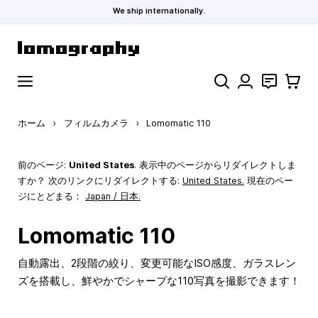
We ship internationally.
コンテンツにスキップ
検索
お問い合わ
カート
ホーム
›
フィルムカメラ
›
Lomomatic 110
前のページ:
United States
. 表示中のページからリダイレクトしま
すか？ 次のリンクにリダイレクトする:
United States
.
現在のペー
ジにとどまる：
Japan / 日本.
Lomomatic 110
自動露出、2段階の絞り、変更可能なISO感度、ガラスレン
ズを搭載し、鮮やかでシャープな110写真を撮影できます！