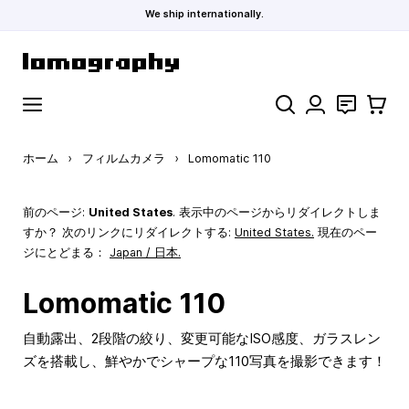
We ship internationally.
コンテンツにスキップ
検索
お問い合わ
カート
ホーム
›
フィルムカメラ
›
Lomomatic 110
前のページ:
United States
. 表示中のページからリダイレクトしま
すか？ 次のリンクにリダイレクトする:
United States
.
現在のペー
ジにとどまる：
Japan / 日本.
Lomomatic 110
自動露出、2段階の絞り、変更可能なISO感度、ガラスレン
ズを搭載し、鮮やかでシャープな110写真を撮影できます！