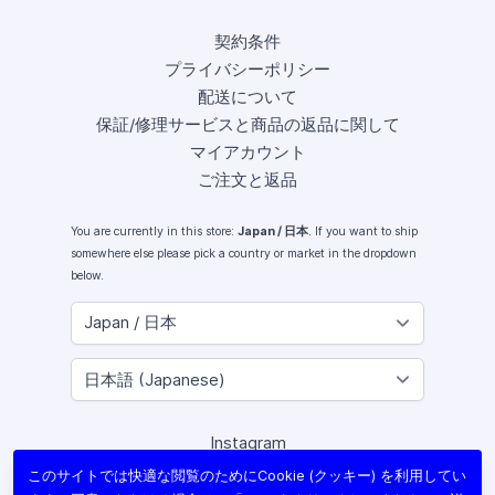
契約条件
プライバシーポリシー
配送について
保証/修理サービスと商品の返品に関して
マイアカウント
ご注文と返品
You are currently in this store:
Japan / 日本
. If you want to ship
somewhere else please pick a country or market in the dropdown
below.
Instagram
Facebook
このサイトでは快適な閲覧のためにCookie (クッキー) を利用してい