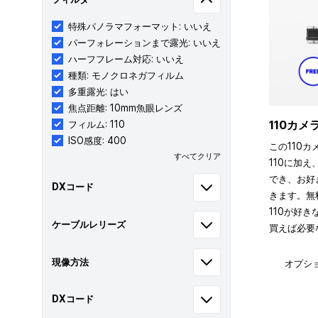
特殊パノラマフォーマット: いいえ
パーフォレーションまで露光: いいえ
ハーフフレーム対応: いいえ
種類: モノクロネガフィルム
多重露光: はい
焦点距離: 10mm魚眼レンズ
110カ
フィルム: 110
ISO感度: 400
この110カ
すべてクリア
110に加え
でき、お好
DXコード
きます。無
110が好
ケーブルレリーズ
買えば必要
現像方法
オプシ
DXコード