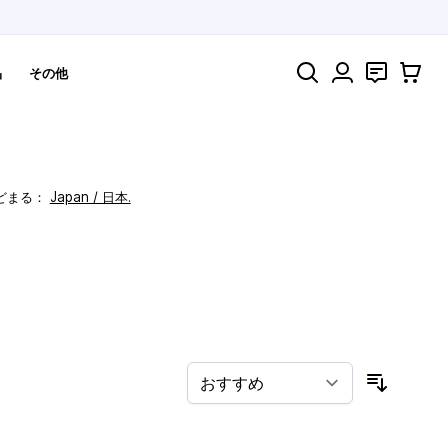
検索
お問い合わ
カート
品
その他
どまる：
Japan / 日本.
！
並び順