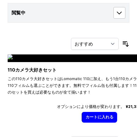
閲覧中
並
110カメラ大好きセット
この110カメラ大好きセットはLomomatic 110に加え、もう1台110
110フィルムも選ぶことができます。無料でフィルム缶も付属します！1
のセットを買えば必要なものが全て揃います！
オプションにより価格が変わります。
¥21,
カートに入れる