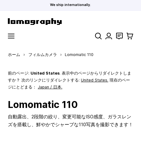
We ship internationally.
コンテンツにスキップ
検索
お問い合わ
カート
ホーム
›
フィルムカメラ
›
Lomomatic 110
前のページ:
United States
. 表示中のページからリダイレクトしま
すか？ 次のリンクにリダイレクトする:
United States
.
現在のペー
ジにとどまる：
Japan / 日本.
Lomomatic 110
自動露出、2段階の絞り、変更可能なISO感度、ガラスレン
ズを搭載し、鮮やかでシャープな110写真を撮影できます！