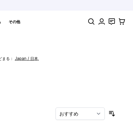
検索
お問い合わ
カート
品
その他
どまる：
Japan / 日本.
！
並び順