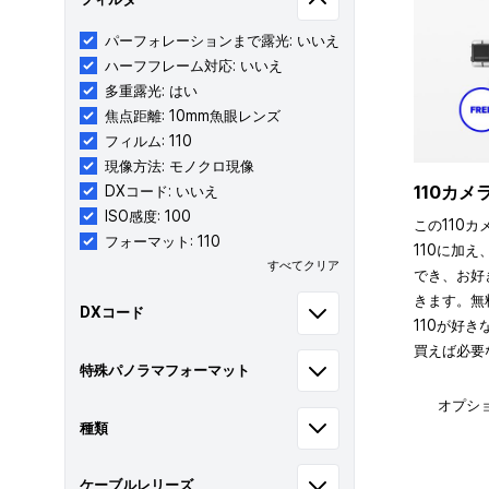
パーフォレーションまで露光: いいえ
ハーフフレーム対応: いいえ
多重露光: はい
焦点距離: 10mm魚眼レンズ
フィルム: 110
現像方法: モノクロ現像
110カ
DXコード: いいえ
ISO感度: 100
この110カ
フォーマット: 110
110に加え
すべてクリア
でき、お好
きます。無
DXコード
110が好
買えば必要
特殊パノラマフォーマット
オプシ
種類
ケーブルレリーズ