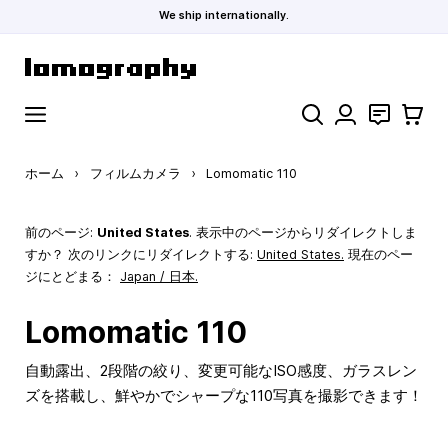
We ship internationally.
コンテンツにスキップ
検索
お問い合わ
カート
ホーム
›
フィルムカメラ
›
Lomomatic 110
前のページ:
United States
. 表示中のページからリダイレクトしま
すか？ 次のリンクにリダイレクトする:
United States
.
現在のペー
ジにとどまる：
Japan / 日本.
Lomomatic 110
自動露出、2段階の絞り、変更可能なISO感度、ガラスレン
ズを搭載し、鮮やかでシャープな110写真を撮影できます！