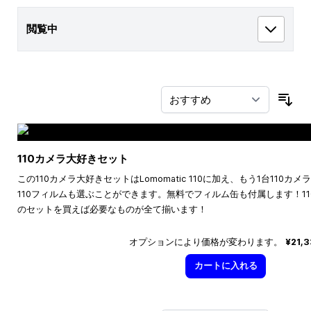
閲覧中
並
110カメラ大好きセット
この110カメラ大好きセットはLomomatic 110に加え、もう1台110
110フィルムも選ぶことができます。無料でフィルム缶も付属します！1
のセットを買えば必要なものが全て揃います！
オプションにより価格が変わります。
¥21,
カートに入れる