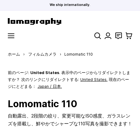
We ship internationally.
コンテンツにスキップ
検索
お問い合わ
カート
ホーム
›
フィルムカメラ
›
Lomomatic 110
前のページ:
United States
. 表示中のページからリダイレクトしま
すか？ 次のリンクにリダイレクトする:
United States
.
現在のペー
ジにとどまる：
Japan / 日本.
Lomomatic 110
自動露出、2段階の絞り、変更可能なISO感度、ガラスレン
ズを搭載し、鮮やかでシャープな110写真を撮影できます！