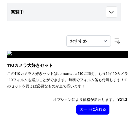
閲覧中
並
110カメラ大好きセット
この110カメラ大好きセットはLomomatic 110に加え、もう1台110
110フィルムも選ぶことができます。無料でフィルム缶も付属します！1
のセットを買えば必要なものが全て揃います！
オプションにより価格が変わります。
¥21,
カートに入れる