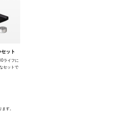
買いセット
110ライフに
なセットで
ります。