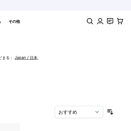
検索
お問い合わ
カート
品
その他
どまる：
Japan / 日本.
！
並び順