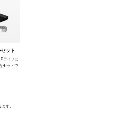
買いセット
110ライフに
なセットで
ります。