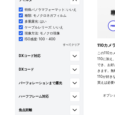
特殊パノラマフォーマット: いいえ
種類: モノクロネガフィルム
多重露光: はい
ケーブルレリーズ: いいえ
現像方法: モノクロ現像
ISO感度: 100 - 400
110カ
すべてクリア
この110カ
DXコード対応
110に加え
でき、お好
DXコード
きます。無
110が好
買えば必要
パーフォレーションまで露光
オプシ
ハーフフレーム対応
焦点距離