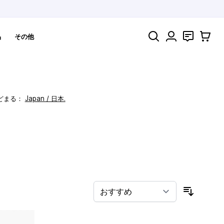
検索
お問い合わ
カート
品
その他
どまる：
Japan / 日本.
！
並び順