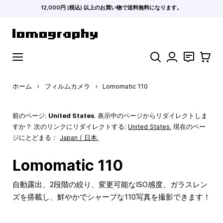
12,000円 (税込) 以上のお買い物で送料無料になります。
コンテンツにスキップ
検索
お問い合わ
カート
ホーム
›
フィルムカメラ
›
Lomomatic 110
前のページ:
United States
. 表示中のページからリダイレクトしま
すか？ 次のリンクにリダイレクトする:
United States
.
現在のペー
ジにとどまる：
Japan / 日本.
Lomomatic 110
自動露出、2段階の絞り、変更可能なISO感度、ガラスレン
ズを搭載し、鮮やかでシャープな110写真を撮影できます！