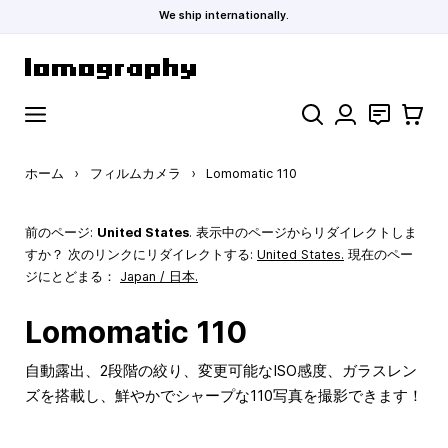
We ship internationally.
コンテンツにスキップ
検索
お問い合わ
カート
ホーム
›
フィルムカメラ
›
Lomomatic 110
前のページ:
United States
. 表示中のページからリダイレクトしま
すか？ 次のリンクにリダイレクトする:
United States
.
現在のペー
ジにとどまる：
Japan / 日本.
Lomomatic 110
自動露出、2段階の絞り、変更可能なISO感度、ガラスレン
ズを搭載し、鮮やかでシャープな110写真を撮影できます！