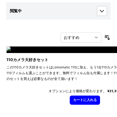
閲覧中
並
110カメラ大好きセット
この110カメラ大好きセットはLomomatic 110に加え、もう1台110
110フィルムも選ぶことができます。無料でフィルム缶も付属します！1
のセットを買えば必要なものが全て揃います！
オプションにより価格が変わります。
¥21,
カートに入れる