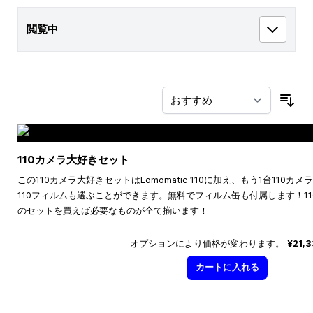
閲覧中
並
110カメラ大好きセット
この110カメラ大好きセットはLomomatic 110に加え、もう1台110
110フィルムも選ぶことができます。無料でフィルム缶も付属します！1
のセットを買えば必要なものが全て揃います！
オプションにより価格が変わります。
¥21,
カートに入れる