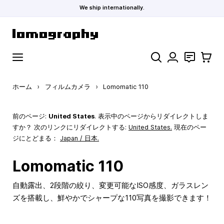
We ship internationally.
コンテンツにスキップ
検索
お問い合わ
カート
ホーム
›
フィルムカメラ
›
Lomomatic 110
前のページ:
United States
. 表示中のページからリダイレクトしま
すか？ 次のリンクにリダイレクトする:
United States
.
現在のペー
ジにとどまる：
Japan / 日本.
Lomomatic 110
自動露出、2段階の絞り、変更可能なISO感度、ガラスレン
ズを搭載し、鮮やかでシャープな110写真を撮影できます！