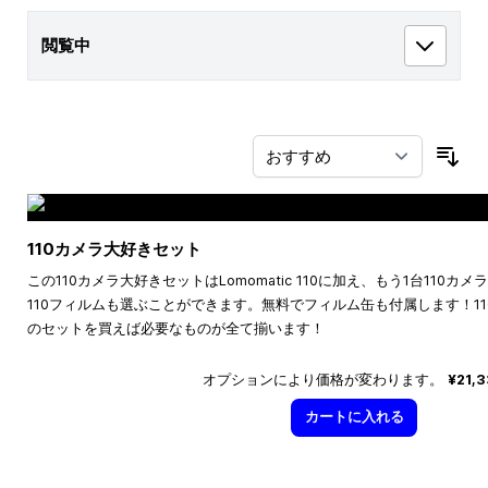
閲覧中
並
110カメラ大好きセット
この110カメラ大好きセットはLomomatic 110に加え、もう1台110
110フィルムも選ぶことができます。無料でフィルム缶も付属します！1
のセットを買えば必要なものが全て揃います！
オプションにより価格が変わります。
¥21,
カートに入れる