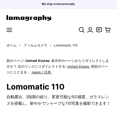
We ship internationally.
コンテンツにスキップ
検索
お問い合わ
カート
ホーム
›
フィルムカメラ
›
Lomomatic 110
前のページ:
United States
. 表示中のページからリダイレクトしま
すか？ 次のリンクにリダイレクトする:
United States
.
現在のペー
ジにとどまる：
Japan / 日本.
Lomomatic 110
自動露出、2段階の絞り、変更可能なISO感度、ガラスレン
ズを搭載し、鮮やかでシャープな110写真を撮影できます！