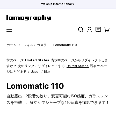
We ship internationally.
コンテンツにスキップ
検索
お問い合わ
カート
ホーム
›
フィルムカメラ
›
Lomomatic 110
前のページ:
United States
. 表示中のページからリダイレクトしま
すか？ 次のリンクにリダイレクトする:
United States
.
現在のペー
ジにとどまる：
Japan / 日本.
Lomomatic 110
自動露出、2段階の絞り、変更可能なISO感度、ガラスレン
ズを搭載し、鮮やかでシャープな110写真を撮影できます！