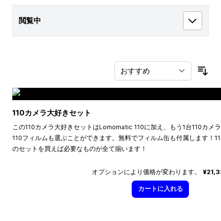
閲覧中
並
110カメラ大好きセット
この110カメラ大好きセットはLomomatic 110に加え、もう1台110
110フィルムも選ぶことができます。無料でフィルム缶も付属します！1
のセットを買えば必要なものが全て揃います！
オプションにより価格が変わります。
¥21,
カートに入れる