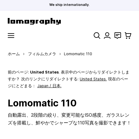
We ship internationally.
コンテンツにスキップ
検索
お問い合わ
カート
ホーム
›
フィルムカメラ
›
Lomomatic 110
前のページ:
United States
. 表示中のページからリダイレクトしま
すか？ 次のリンクにリダイレクトする:
United States
.
現在のペー
ジにとどまる：
Japan / 日本.
Lomomatic 110
自動露出、2段階の絞り、変更可能なISO感度、ガラスレン
ズを搭載し、鮮やかでシャープな110写真を撮影できます！