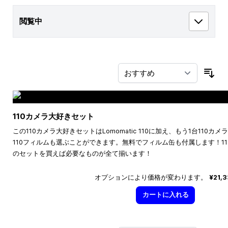
閲覧中
並
110カメラ大好きセット
この110カメラ大好きセットはLomomatic 110に加え、もう1台110
110フィルムも選ぶことができます。無料でフィルム缶も付属します！1
のセットを買えば必要なものが全て揃います！
オプションにより価格が変わります。
¥21,
カートに入れる