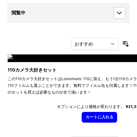
閲覧中
並
110カメラ大好きセット
この110カメラ大好きセットはLomomatic 110に加え、もう1台110
110フィルムも選ぶことができます。無料でフィルム缶も付属します！1
のセットを買えば必要なものが全て揃います！
オプションにより価格が変わります。
¥21,
カートに入れる