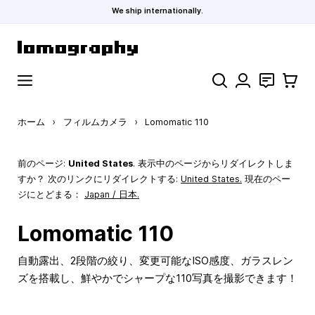
We ship internationally.
コンテンツにスキップ
検索
お問い合わ
カート
ホーム
›
フィルムカメラ
›
Lomomatic 110
前のページ:
United States
. 表示中のページからリダイレクトしま
すか？ 次のリンクにリダイレクトする:
United States
.
現在のペー
ジにとどまる：
Japan / 日本.
Lomomatic 110
自動露出、2段階の絞り、変更可能なISO感度、ガラスレン
ズを搭載し、鮮やかでシャープな110写真を撮影できます！