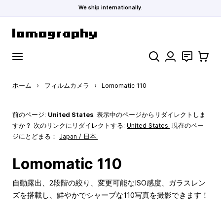
We ship internationally.
コンテンツにスキップ
検索
お問い合わ
カート
ホーム
›
フィルムカメラ
›
Lomomatic 110
前のページ:
United States
. 表示中のページからリダイレクトしま
すか？ 次のリンクにリダイレクトする:
United States
.
現在のペー
ジにとどまる：
Japan / 日本.
Lomomatic 110
自動露出、2段階の絞り、変更可能なISO感度、ガラスレン
ズを搭載し、鮮やかでシャープな110写真を撮影できます！