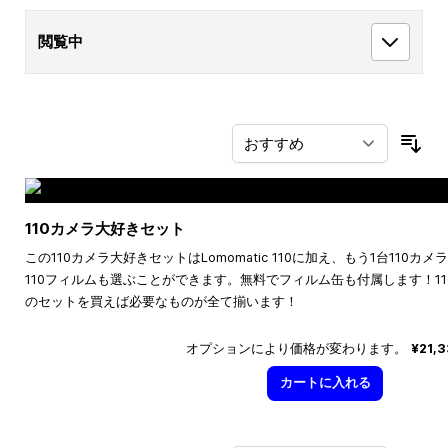
閲覧中
並
110カメラ大好きセット
この110カメラ大好きセットはLomomatic 110に加え、もう1台110
110フィルムも選ぶことができます。無料でフィルム缶も付属します！1
のセットを買えば必要なものが全て揃います！
オプションにより価格が変わります。
¥21,
カートに入れる