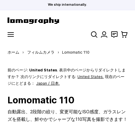
We ship internationally.
コンテンツにスキップ
検索
お問い合わ
カート
ホーム
›
フィルムカメラ
›
Lomomatic 110
前のページ:
United States
. 表示中のページからリダイレクトしま
すか？ 次のリンクにリダイレクトする:
United States
.
現在のペー
ジにとどまる：
Japan / 日本.
Lomomatic 110
自動露出、2段階の絞り、変更可能なISO感度、ガラスレン
ズを搭載し、鮮やかでシャープな110写真を撮影できます！