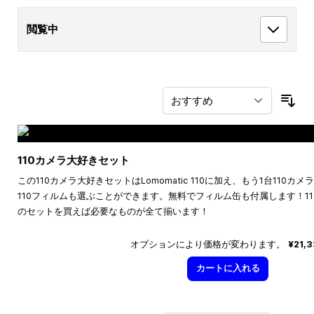
閲覧中
並
110カメラ大好きセット
この110カメラ大好きセットはLomomatic 110に加え、もう1台110
110フィルムも選ぶことができます。無料でフィルム缶も付属します！1
のセットを買えば必要なものが全て揃います！
オプションにより価格が変わります。
¥21,
カートに入れる