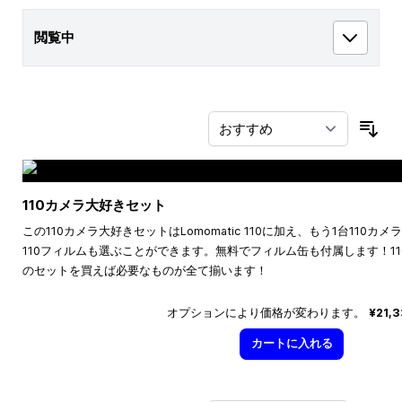
閲覧中
並
110カメラ大好きセット
この110カメラ大好きセットはLomomatic 110に加え、もう1台110
110フィルムも選ぶことができます。無料でフィルム缶も付属します！1
のセットを買えば必要なものが全て揃います！
オプションにより価格が変わります。
¥21,
カートに入れる