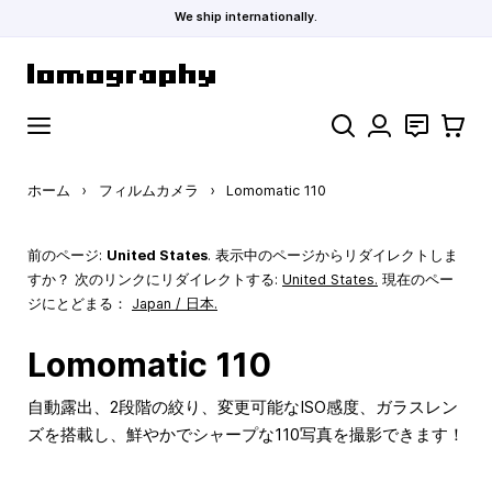
We ship internationally.
コンテンツにスキップ
検索
お問い合わ
カート
ホーム
›
フィルムカメラ
›
Lomomatic 110
前のページ:
United States
. 表示中のページからリダイレクトしま
すか？ 次のリンクにリダイレクトする:
United States
.
現在のペー
ジにとどまる：
Japan / 日本.
Lomomatic 110
自動露出、2段階の絞り、変更可能なISO感度、ガラスレン
ズを搭載し、鮮やかでシャープな110写真を撮影できます！