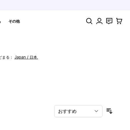
検索
お問い合わ
カート
品
その他
どまる：
Japan / 日本.
！
並び順