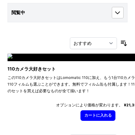
閲覧中
並
110カメラ大好きセット
この110カメラ大好きセットはLomomatic 110に加え、もう1台110
110フィルムも選ぶことができます。無料でフィルム缶も付属します！1
のセットを買えば必要なものが全て揃います！
オプションにより価格が変わります。
¥21,
カートに入れる