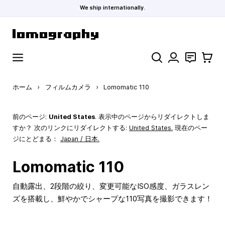
We ship internationally.
コンテンツにスキップ
検索
お問い合わ
カート
ホーム
›
フィルムカメラ
›
Lomomatic 110
前のページ:
United States
. 表示中のページからリダイレクトしま
すか？ 次のリンクにリダイレクトする:
United States
.
現在のペー
ジにとどまる：
Japan / 日本.
Lomomatic 110
自動露出、2段階の絞り、変更可能なISO感度、ガラスレン
ズを搭載し、鮮やかでシャープな110写真を撮影できます！