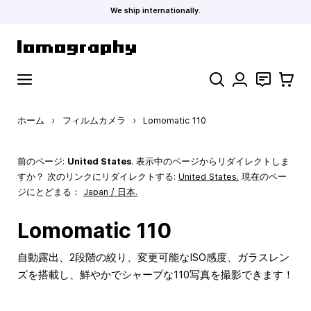
We ship internationally.
コンテンツにスキップ
検索
お問い合わ
カート
ホーム
›
フィルムカメラ
›
Lomomatic 110
前のページ:
United States
. 表示中のページからリダイレクトしま
すか？ 次のリンクにリダイレクトする:
United States
.
現在のペー
ジにとどまる：
Japan / 日本.
Lomomatic 110
自動露出、2段階の絞り、変更可能なISO感度、ガラスレン
ズを搭載し、鮮やかでシャープな110写真を撮影できます！