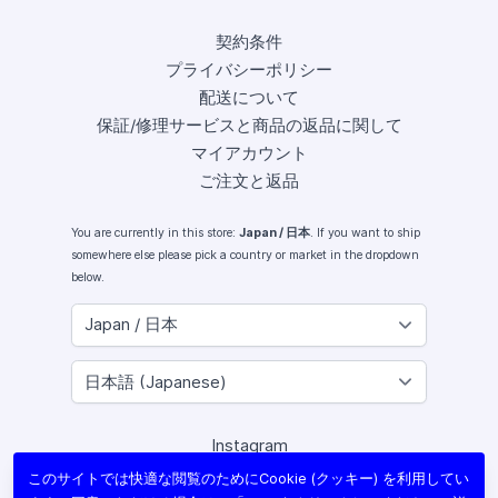
契約条件
プライバシーポリシー
配送について
保証/修理サービスと商品の返品に関して
マイアカウント
ご注文と返品
You are currently in this store:
Japan / 日本
. If you want to ship
somewhere else please pick a country or market in the dropdown
below.
Instagram
Facebook
このサイトでは快適な閲覧のためにCookie (クッキー) を利用してい