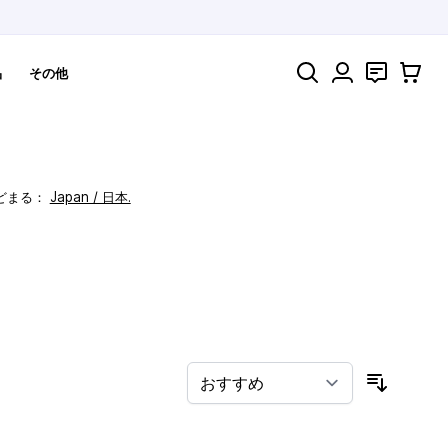
検索
お問い合わ
カート
品
その他
どまる：
Japan / 日本.
！
並び順