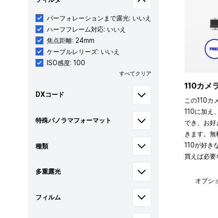
パーフォレーションまで露光: いいえ
ハーフフレーム対応: いいえ
焦点距離: 24mm
ケーブルレリーズ: いいえ
ISO感度: 100
すべてクリア
110カ
DXコード
この110カ
110に加え
特殊パノラマフォーマット
でき、お好
きます。無
110が好
種類
買えば必要
多重露光
オプシ
フィルム