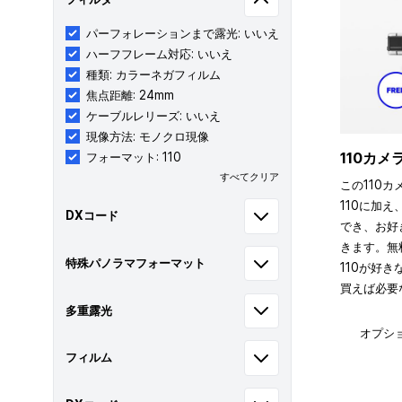
パーフォレーションまで露光: いいえ
ハーフフレーム対応: いいえ
種類: カラーネガフィルム
焦点距離: 24mm
ケーブルレリーズ: いいえ
現像方法: モノクロ現像
110カ
フォーマット: 110
すべてクリア
この110カ
110に加え
DXコード
でき、お好
きます。無
特殊パノラマフォーマット
110が好
買えば必要
多重露光
オプシ
フィルム