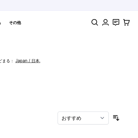
検索
お問い合わ
カート
品
その他
どまる：
Japan / 日本.
！
並び順